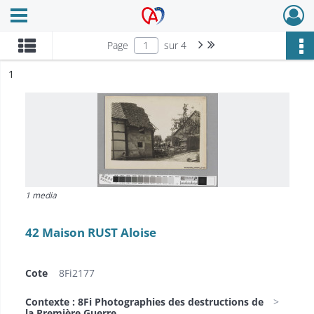
Ouvrir le menu déroulant
Archives Alsace - Colmar
Page suivante : 1/4
Dernière page
Page
sur 4
ésultat n°
1
1 media
42 Maison RUST Aloise
Cote
8Fi2177
Contexte : 8Fi Photographies des destructions de
la Première Guerre...