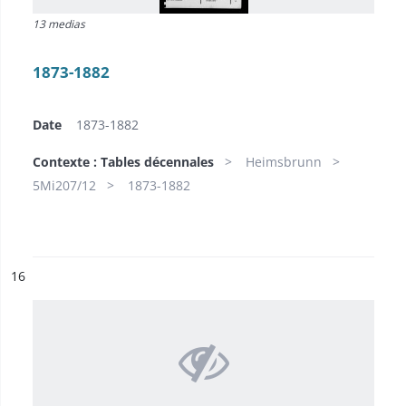
13 medias
1873-1882
Date
1873-1882
Contexte : Tables décennales
Heimsbrunn
5Mi207/12
1873-1882
ésultat n°
16