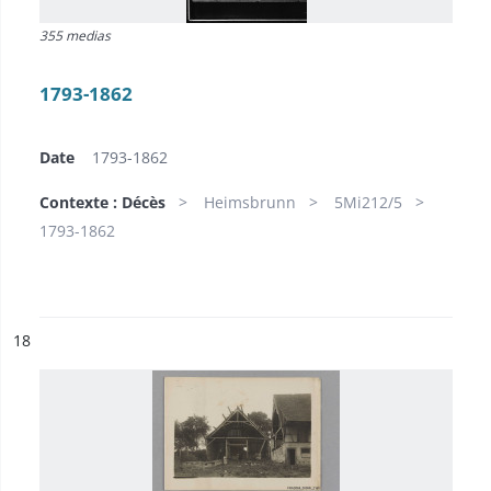
355 medias
1793-1862
Date
1793-1862
Contexte : Décès
Heimsbrunn
5Mi212/5
1793-1862
ésultat n°
18