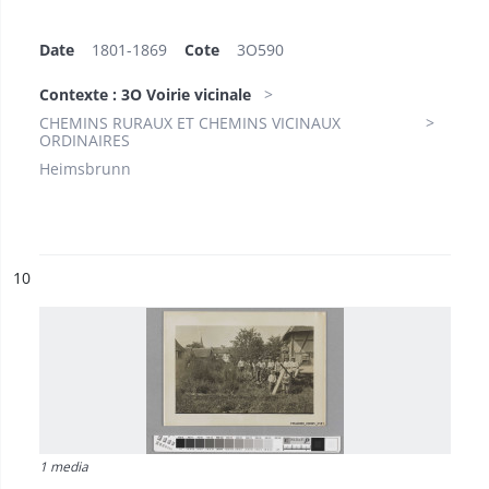
Date
1801-1869
Cote
3O590
Contexte : 3O Voirie vicinale
CHEMINS RURAUX ET CHEMINS VICINAUX
ORDINAIRES
Heimsbrunn
ésultat n°
10
1 media