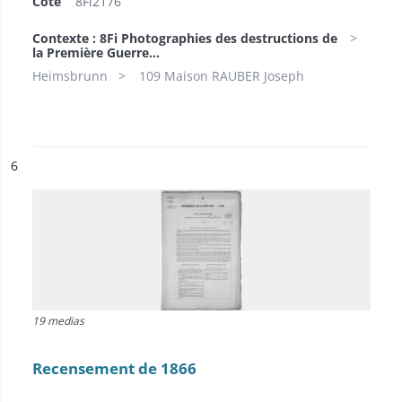
Cote
8Fi2176
Contexte : 8Fi Photographies des destructions de
la Première Guerre...
Heimsbrunn
109 Maison RAUBER Joseph
ésultat n°
6
19 medias
Recensement de 1866