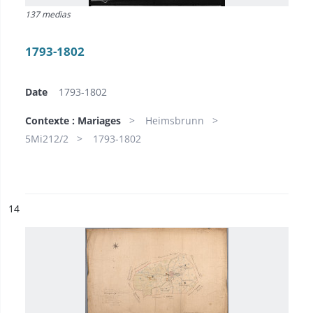
137 medias
1793-1802
Date
1793-1802
Contexte : Mariages
Heimsbrunn
5Mi212/2
1793-1802
ésultat n°
14