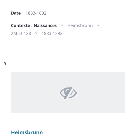
Date
1883-1892
Contexte : Naissances
Heimsbrunn
2MiEC128
1883-1892
ésultat n°
9
Heimsbrunn