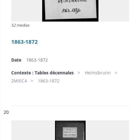
52 medias
1863-1872
Date
1863-1872
Contexte : Tables décennales
Heimsbrunn
2MiEC4
1863-1872
ésultat n°
20