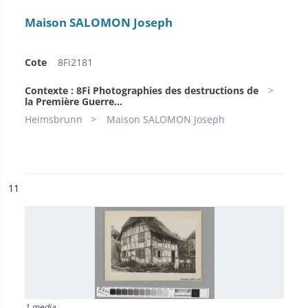
Maison SALOMON Joseph
Cote
8Fi2181
Contexte : 8Fi Photographies des destructions de
la Première Guerre...
Heimsbrunn
Maison SALOMON Joseph
ésultat n°
11
1 media