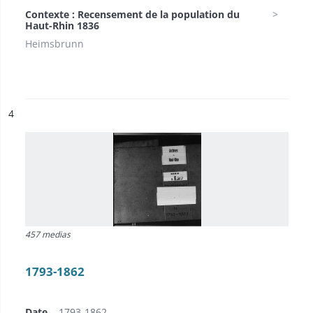
Contexte : Recensement de la population du
Haut-Rhin 1836
Heimsbrunn
ésultat n°
4
457 medias
1793-1862
Date
1793-1862