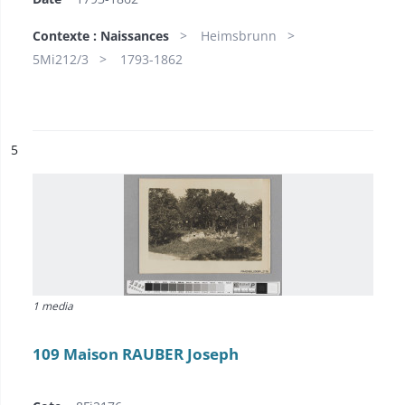
Contexte : Naissances
Heimsbrunn
5Mi212/3
1793-1862
ésultat n°
5
1 media
109 Maison RAUBER Joseph