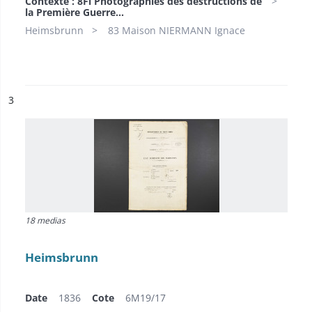
Contexte : 8Fi Photographies des destructions de
la Première Guerre...
Heimsbrunn
83 Maison NIERMANN Ignace
ésultat n°
3
18 medias
Heimsbrunn
Date
1836
Cote
6M19/17