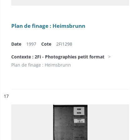
Plan de finage : Heimsbrunn
Date
1997
Cote
2Fi1298
Contexte : 2Fi - Photographies petit format
Plan de finage : Heimsbrunn
ésultat n°
17