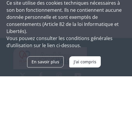
Ce site utilise des
cookies
techniques nécessaires à
son bon fonctionnement. Ils ne contiennent aucune
donnée personnelle et sont exemptés de
consentements (Article 82 de la loi Informatique et
Libertés).
Vous pouvez consulter les conditions générales
d’utilisation sur le lien ci-dessous.
En savoir plus
J'ai compris
Archives d'Alsace - Site de Colmar
Bâtiment M / Cité administrative
3, rue Fleischhauer
F-68026 COLMAR
(+33) 3 89 21 97 00