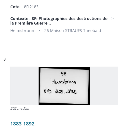
Cote
8Fi2183
Contexte : 8Fi Photographies des destructions de
la Première Guerre...
Heimsbrunn
26 Maison STRAUFS Théobald
ésultat n°
8
202 medias
1883-1892