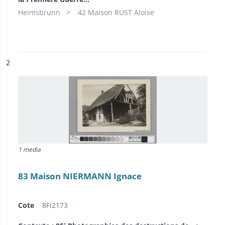
Heimsbrunn
42 Maison RUST Aloise
ésultat n°
2
1 media
83 Maison NIERMANN Ignace
Cote
8Fi2173