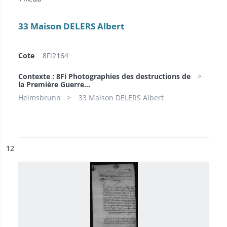
33 Maison DELERS Albert
Cote
8Fi2164
Contexte : 8Fi Photographies des destructions de
la Première Guerre...
Heimsbrunn
33 Maison DELERS Albert
ésultat n°
12