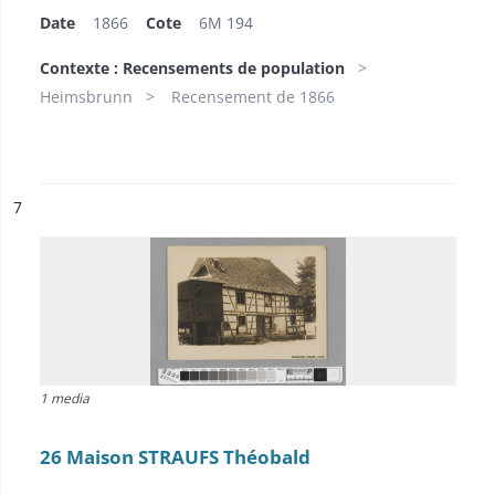
Date
1866
Cote
6M 194
Contexte : Recensements de population
Heimsbrunn
Recensement de 1866
ésultat n°
7
1 media
26 Maison STRAUFS Théobald