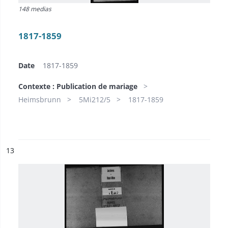
148 medias
1817-1859
Date
1817-1859
Contexte : Publication de mariage
Heimsbrunn
5Mi212/5
1817-1859
ésultat n°
13