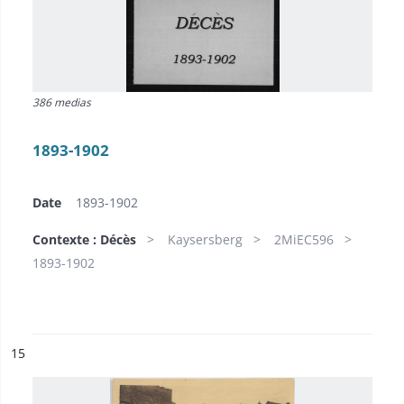
386 medias
1893-1902
Date
1893-1902
Contexte : Décès
Kaysersberg
2MiEC596
1893-1902
ésultat n°
15