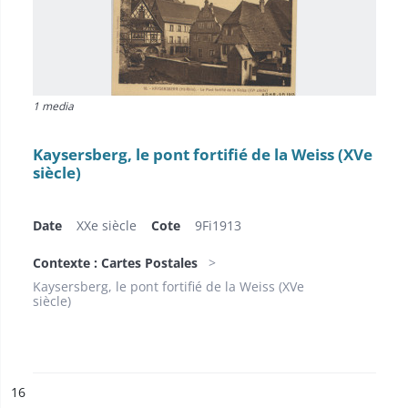
1 media
Kaysersberg, le pont fortifié de la Weiss (XVe
siècle)
Date
XXe siècle
Cote
9Fi1913
Contexte : Cartes Postales
Kaysersberg, le pont fortifié de la Weiss (XVe
siècle)
ésultat n°
16