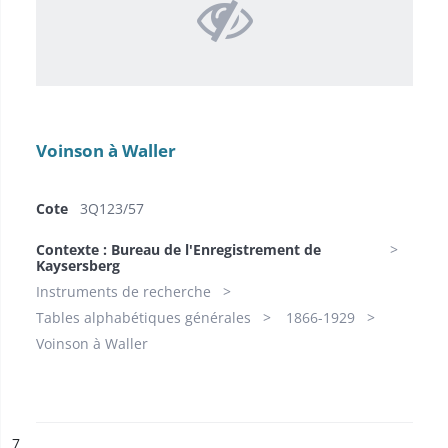
Voinson à Waller
Cote
​3Q123/57
Contexte : Bureau de l'Enregistrement de
Kaysersberg
Instruments de recherche
Tables alphabétiques générales
1866-1929
Voinson à Waller
ésultat n°
7