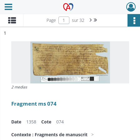
Ouvrir le menu déroulant
Archives Alsace - Colmar
Page suivante : 1/32
Dernière page
Page
sur 32
ésultat n°
1
2 medias
Fragment ms 074
Date
1358
Cote
074
Contexte : Fragments de manuscrit