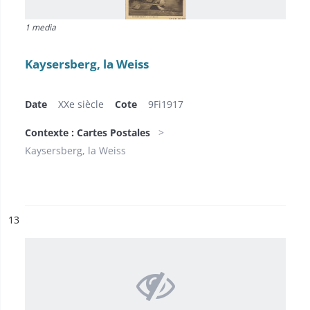
1 media
Kaysersberg, la Weiss
Date
XXe siècle
Cote
9Fi1917
Contexte : Cartes Postales
Kaysersberg, la Weiss
ésultat n°
13