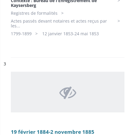
Contexte : Bureau de l'Enregistrement de
Kaysersberg
Registres de formalités
Actes passés devant notaires et actes reçus par
les...
1799-1899​
12 janvier 1853-24 mai 1853
ésultat n°
3
19 février 1884-2 novembre 1885