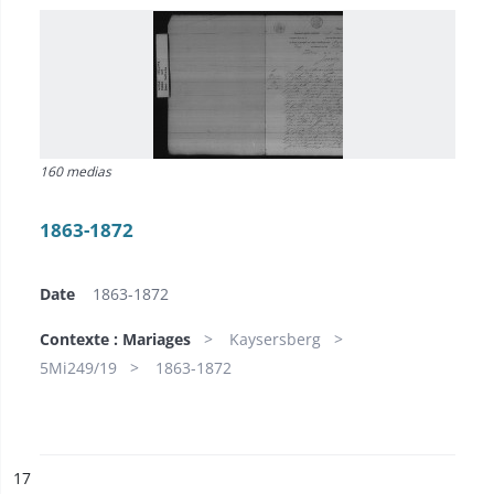
160 medias
1863-1872
Date
1863-1872
Contexte : Mariages
Kaysersberg
5Mi249/19
1863-1872
ésultat n°
17