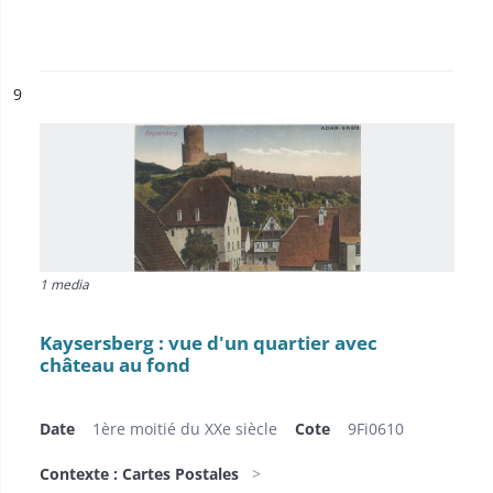
ésultat n°
9
1 media
Kaysersberg : vue d'un quartier avec
château au fond
Date
1ère moitié du XXe siècle
Cote
9Fi0610
Contexte : Cartes Postales