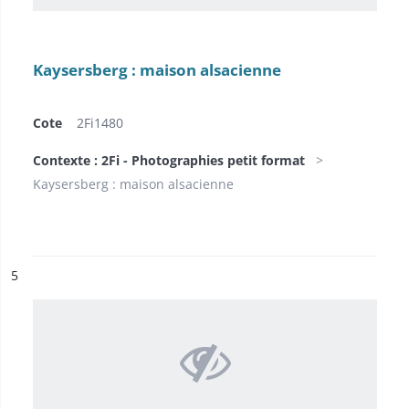
Kaysersberg : maison alsacienne
Cote
2Fi1480
Contexte : 2Fi - Photographies petit format
Kaysersberg : maison alsacienne
ésultat n°
5