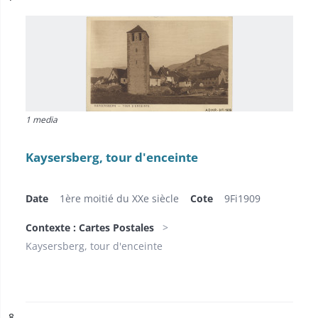
1 media
Kaysersberg, tour d'enceinte
Date
1ère moitié du XXe siècle
Cote
9Fi1909
Contexte : Cartes Postales
Kaysersberg, tour d'enceinte
ésultat n°
8