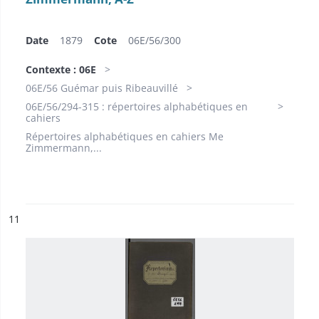
Date
1879
Cote
06E/56/300
Contexte : 06E
06E/56 Guémar puis Ribeauvillé
06E/56/294-315 : répertoires alphabétiques en
cahiers
Répertoires alphabétiques en cahiers Me
Zimmermann,...
ésultat n°
11