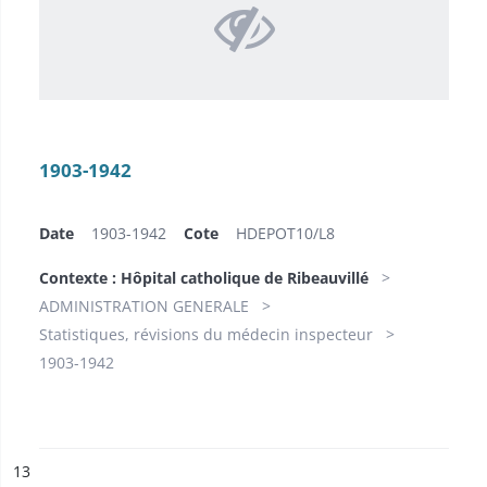
1903-1942
Date
1903-1942
Cote
HDEPOT10/​L8
Contexte : Hôpital catholique de Ribeauvillé
ADMINISTRATION GENERALE
Statistiques, révisions du médecin inspecteur
1903-1942
ésultat n°
13