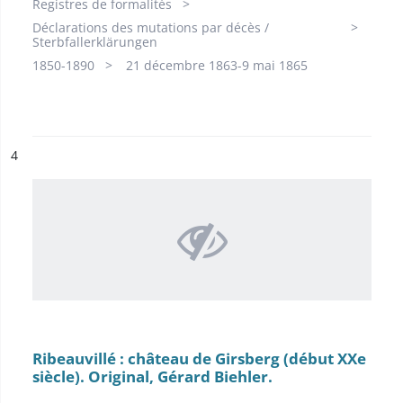
Registres de formalités
Déclarations des mutations par décès /
Sterbfallerklärungen
1850-1890
21 décembre 1863-9 mai 1865
ésultat n°
4
Ribeauvillé : château de Girsberg (début XXe
siècle). Original, Gérard Biehler.