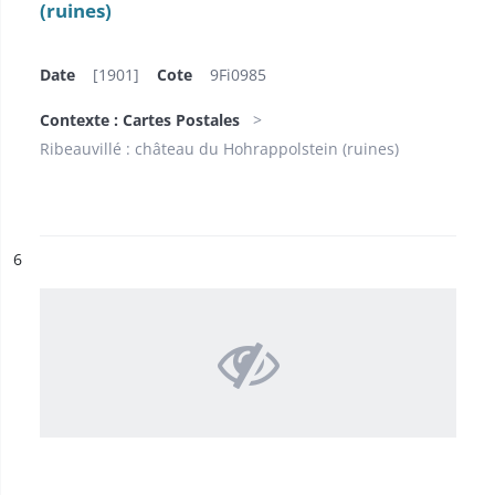
(ruines)
Date
[1901]
Cote
9Fi0985
Contexte : Cartes Postales
Ribeauvillé : château du Hohrappolstein (ruines)
ésultat n°
6