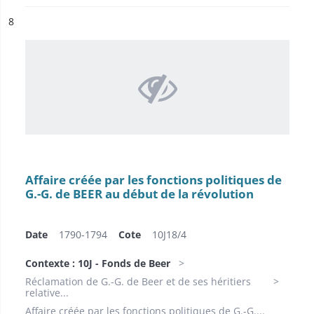
ésultat n°
8
Affaire créée par les fonctions politiques de
G.-G. de BEER au début de la révolution
Date
1790-1794
Cote
10J18/4
Contexte : 10J - Fonds de Beer
Réclamation de G.-G. de Beer et de ses héritiers
relative...
Affaire créée par les fonctions politiques de G.-G....