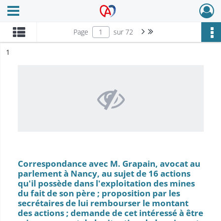
Ouvrir le menu déroulant
Archives Alsace - Colmar
Page suivante : 1/72
Dernière page
Page
sur 72
ésultat n°
1
Correspondance avec M. Grapain, avocat au
parlement à Nancy, au sujet de 16 actions
qu'il possède dans l'exploitation des mines
du fait de son père ; proposition par les
secrétaires de lui rembourser le montant
des actions ; demande de cet intéressé à être