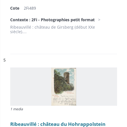
Cote
2Fi489
Contexte : 2Fi - Photographies petit format
Ribeauvillé : château de Girsberg (début XXe
siècle)....
ésultat n°
5
1 media
Ribeauvillé : château du Hohrappolstein