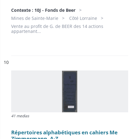
Contexte : 10J - Fonds de Beer
Mines de Sainte-Marie
Côté Lorraine
Vente au profit de G. de BEER des 14 actions
appartenant...
ésultat n°
10
41 medias
Répertoires alphabétiques en cahiers Me
Zimmermann, A-Z