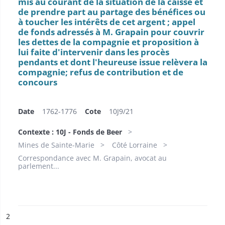
mis au courant de la situation de la caisse et
de prendre part au partage des bénéfices ou
à toucher les intérêts de cet argent ; appel
de fonds adressés à M. Grapain pour couvrir
les dettes de la compagnie et proposition à
lui faite d'intervenir dans les procès
pendants et dont l'heureuse issue relèvera la
compagnie; refus de contribution et de
concours
Date
1762-1776
Cote
10J9/21
Contexte : 10J - Fonds de Beer
Mines de Sainte-Marie
Côté Lorraine
Correspondance avec M. Grapain, avocat au
parlement...
ésultat n°
2