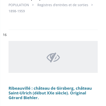
POPULATION
Registres d’entrées et de sorties
1898-1959
ésultat n°
16
Ribeauvillé : château de Girsberg, château
Saint-Ulrich (début XXe siècle). Original
Gérard Biehler.