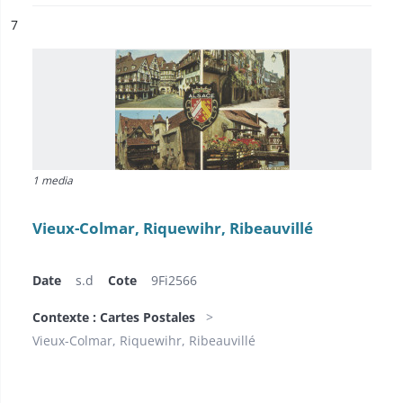
ésultat n°
7
1 media
Vieux-Colmar, Riquewihr, Ribeauvillé
Date
s.d
Cote
9Fi2566
Contexte : Cartes Postales
Vieux-Colmar, Riquewihr, Ribeauvillé