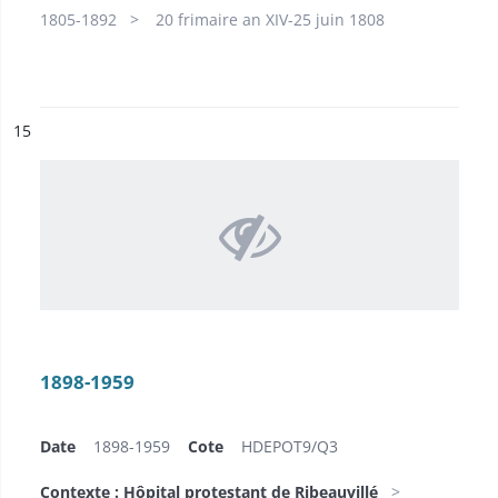
1805-1892
20 frimaire an XIV-25 juin 1808
ésultat n°
15
1898-1959
Date
1898-1959
Cote
HDEPOT9/​Q3
Contexte : Hôpital protestant de Ribeauvillé