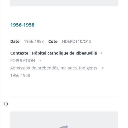
1956-1958
Date
1956-1958
Cote
HDEPOT10/​Q12
Contexte : Hôpital catholique de Ribeauvillé
POPULATION
Admission de prébendés, malades, indigents
1956-1958
ésultat n°
19