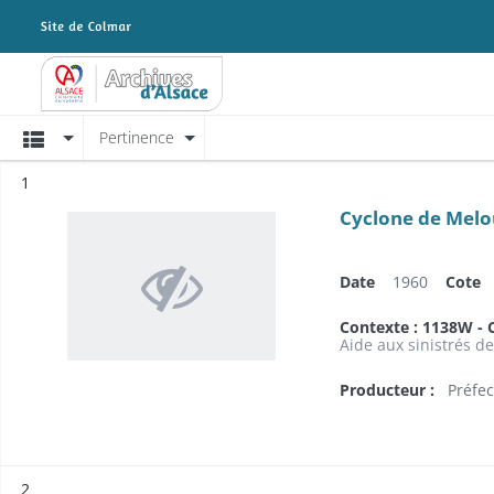
Archives Alsace - Colmar
Affichage
Pertinence
Résultat n°
1
Cyclone de Melo
Date
1960
Cote
Contexte : 1138W - 
Aide aux sinistrés d
Producteur :
Préfec
Résultat n°
2