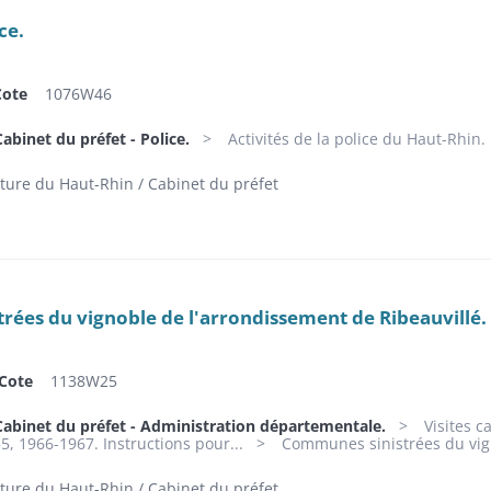
ce.
Cote
1076W46
abinet du préfet - Police.
Activités de la police du Haut-Rhin.
ture du Haut-Rhin / Cabinet du préfet
ées du vignoble de l'arrondissement de Ribeauvillé.
Cote
1138W25
Cabinet du préfet - Administration départementale.
Visites c
5, 1966-1967. Instructions pour...
Communes sinistrées du vign
ture du Haut-Rhin / Cabinet du préfet.