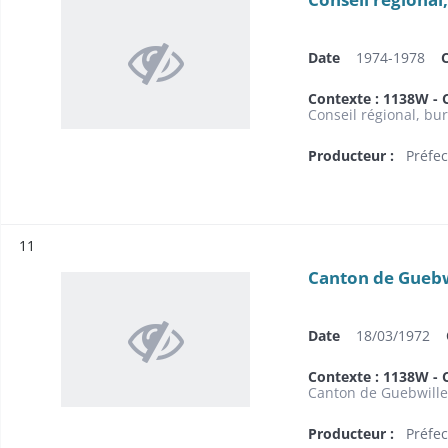
Date
1974-1978
Contexte : 1138W - 
Conseil régional, bu
Producteur :
Préfec
Résultat n°
11
Canton de Guebw
Date
18/03/1972
Contexte : 1138W - 
Canton de Guebwille
Producteur :
Préfec