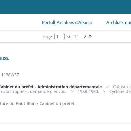
Portail Archives d'Alsace
Archives nu
Page suivante : 1/14
Dernière page
Page
sur 14
uza.
1138W57
Cabinet du préfet - Administration départementale.
Catastrop
e catastrophes : demande d'envoi...
1958-1960.
Cyclone de
ture du Haut-Rhin / Cabinet du préfet.