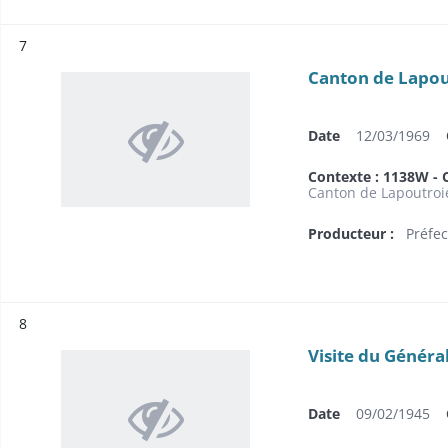
Résultat n°
7
Canton de Lapou
Date
12/03/1969
Contexte : 1138W - 
Canton de Lapoutroi
Producteur :
Préfec
Résultat n°
8
Visite du Général
Date
09/02/1945