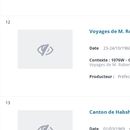
Résultat n°
12
Voyages de M. Ro
Date
23-24/10/196
Contexte : 1076W - C
Voyages de M. Robert
Producteur :
Préfec
Résultat n°
13
Canton de Habs
Date
01/03/1969