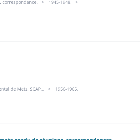
RG, correspondance.
1945-1948.
ntal de Metz, SCAP...
1956-1965.
 compte-rendu de réunions, correspondances.