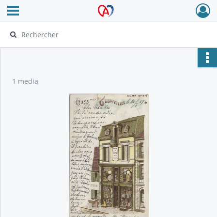
Ouvrir le menu déroulant
Archives Alsace - Colmar
1 media