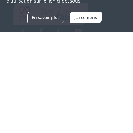
d’utilisation sur le lien ci-dessous.
En savoir plus
J'ai compris
Archives d'Alsace - Site de Colmar
Bâtiment M / Cité administrative
3, rue Fleischhauer
F-68026 COLMAR
(+33) 3 89 21 97 00
Nous contacter
Horaires d'ouverture
Du mardi au vendredi
en continu de 9h à 17h