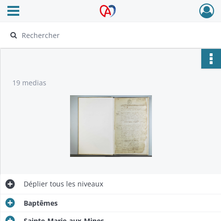
Ouvrir le menu déroulant
Archives Alsace - Colmar
19 medias
Déplier
tous les niveaux
Baptêmes
Sainte-Marie-aux-Mines