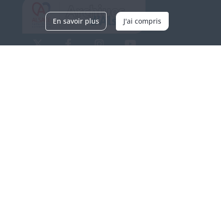
En savoir plus
J'ai compris
Archives d'Alsace - Site de Colmar
Bâtiment M / Cité administrative
3, rue Fleischhauer
F-68026 COLMAR
(+33) 3 89 21 97 00
Nous contacter
Horaires d'ouverture
Du mardi au vendredi
en continu de 9h à 17h