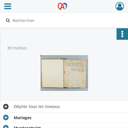
Ouvrir le menu déroulant
Archives Alsace - Colmar
39 medias
Déplier
tous les niveaux
Mariages
Muntzenheim