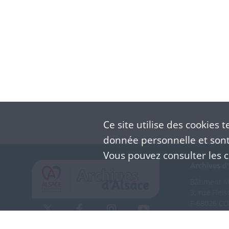
Ce site utilise des
cookies
te
donnée personnelle et sont 
Vous pouvez consulter les co
Archives d'
Bâtiment M 
3, rue Flei
F-68026 C
(+33) 3 