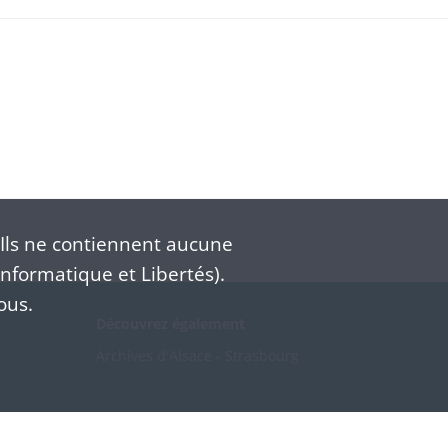
Ils ne contiennent aucune
nformatique et Libertés).
ous.
Découvrez également
Archives d'Alsace - Strasbourg