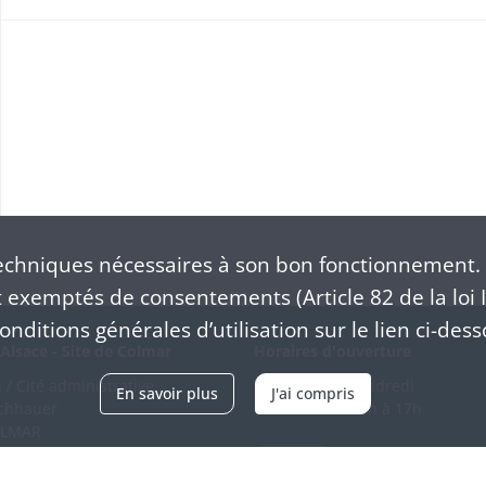
chniques nécessaires à son bon fonctionnement. 
exemptés de consentements (Article 82 de la loi I
nditions générales d’utilisation sur le lien ci-dess
Alsace - Site de Colmar
Horaires d'ouverture
/ Cité administrative
Du mardi au vendredi
En savoir plus
J'ai compris
schhauer
en continu de 9h à 17h
OLMAR
89 21 97 00
Venir