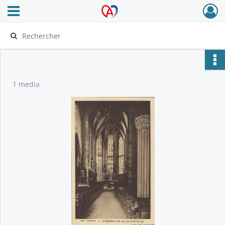
Ouvrir le menu déroulant
Archives Alsace - Colmar
1 media