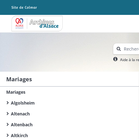
Archives Alsace - Colmar
Aide à la 
Mariages
Mariages
Algolsheim
Altenach
Altenbach
Altkirch