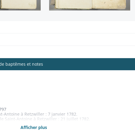
 de baptêmes et notes
797
t-Antoine à Retzwiller : 7 janvier 1782.
 Saint-Antoine à Retzwiller : 21 juillet 1782.
é d'Elbach : 20 août 1782.
Afficher plus
dans l'église de Gommersdorf : s.d.
r la police à l'église et au catéchisme : 14 juin 1774.