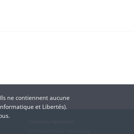
649-1803
Ils ne contiennent aucune
nformatique et Libertés).
ous.
Découvrez également
Archives d'Alsace - Strasbourg