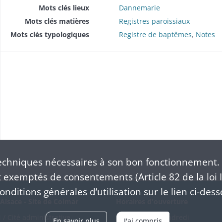
Liste nominative des curés : 1
Mots clés lieux
Dannemarie
Mots clés matières
Registres paroissiaux
Mots clés typologiques
Registre de baptêmes
,
Notes
chniques nécessaires à son bon fonctionnement. 
exemptés de consentements (Article 82 de la loi I
nditions générales d’utilisation sur le lien ci-dess
Alsace - Site de Colmar
Horaires d'ouverture
/ Cité administrative
Du mardi au vendredi
En savoir plus
J'ai compris