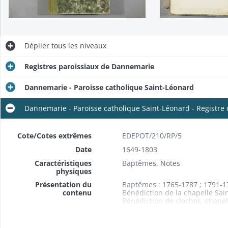
Déplier
tous les niveaux
Registres paroissiaux de Dannemarie
Dannemarie - Paroisse catholique Saint-Léonard
Dannemarie - Paroisse catholique Saint-Léonard - Registre
Cote/Cotes extrêmes
EDEPOT/210/RP/5
Date
1649-1803
Caractéristiques
Baptêmes, Notes
physiques
Présentation du
Baptêmes : 1765-1787 ; 1791-1
contenu
Bénédiction de la chapelle Sain
Bénédiction de cloches, chapelle
Cloche payée par la communaut
Érection d'un chemin de croix 
Arrêté du prévôt de Traubach su