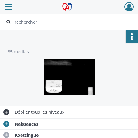
Ouvrir le menu déroulant
Archives Alsace - Colmar
35 medias
Déplier
tous les niveaux
Naissances
Koetzingue