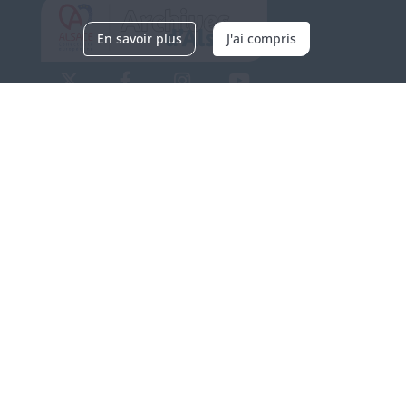
En savoir plus
J'ai compris
Archives d'Alsace - Site de Colmar
Bâtiment M / Cité administrative
3, rue Fleischhauer
F-68026 COLMAR
(+33) 3 89 21 97 00
Nous contacter
Horaires d'ouverture
Du mardi au vendredi
en continu de 9h à 17h