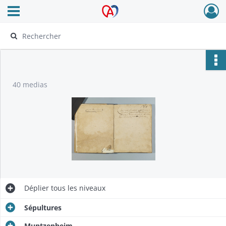
Ouvrir le menu déroulant
Archives Alsace - Colmar
40 medias
Déplier
tous les niveaux
Sépultures
Muntzenheim