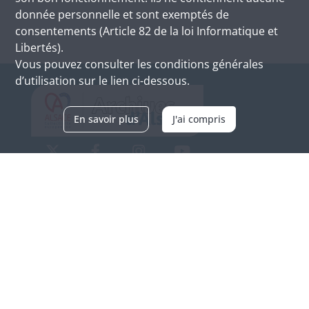
donnée personnelle et sont exemptés de
consentements (Article 82 de la loi Informatique et
Libertés).
Vous pouvez consulter les conditions générales
d’utilisation sur le lien ci-dessous.
En savoir plus
J'ai compris
Archives d'Alsace - Site de Colmar
Bâtiment M / Cité administrative
3, rue Fleischhauer
F-68026 COLMAR
(+33) 3 89 21 97 00
Nous contacter