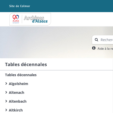
Archives Alsace - Colmar
Aide à la 
Tables décennales
Tables décennales
Algolsheim
Altenach
Altenbach
Altkirch