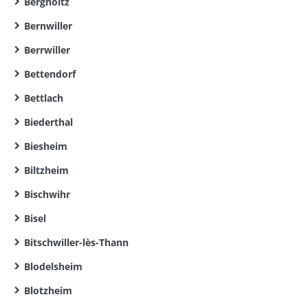
Bergholtz
Bernwiller
Berrwiller
Bettendorf
Bettlach
Biederthal
Biesheim
Biltzheim
Bischwihr
Bisel
Bitschwiller-lès-Thann
Blodelsheim
Blotzheim