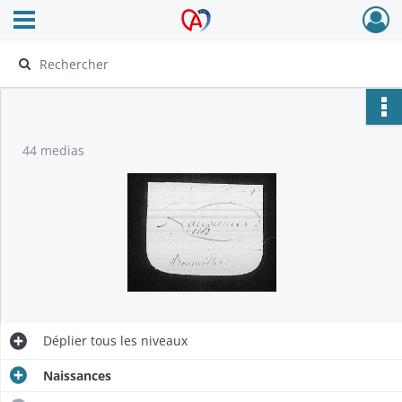
Ouvrir le menu déroulant
Archives Alsace - Colmar
44 medias
Déplier
tous les niveaux
Naissances