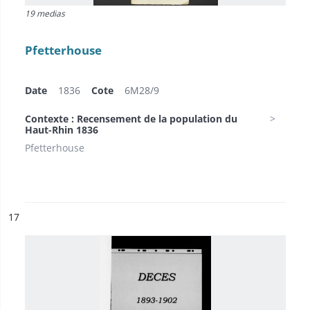
19 medias
Pfetterhouse
Date
1836
Cote
6M28/9
Contexte : Recensement de la population du
Haut-Rhin 1836
Pfetterhouse
ésultat n°
17