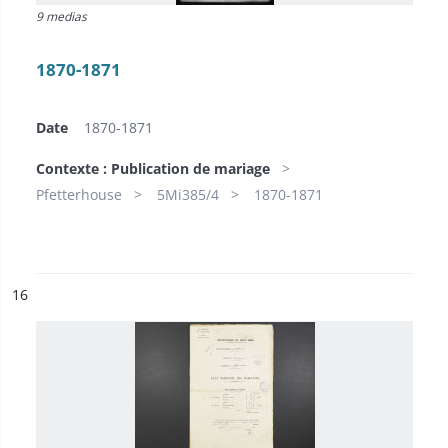
9 medias
1870-1871
Date
1870-1871
Contexte : Publication de mariage
Pfetterhouse
5Mi385/4
1870-1871
ésultat n°
16