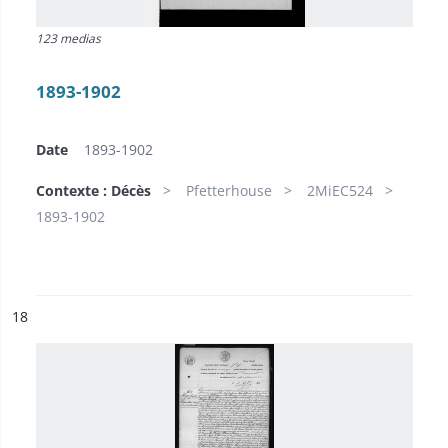
123 medias
1893-1902
Date
1893-1902
Contexte : Décès
Pfetterhouse
2MiEC524
1893-1902
ésultat n°
18