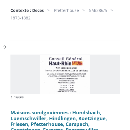
Contexte : Décès
Pfetterhouse
5Mi386/5
1873-1882
ésultat n°
9
1 media
Maisons sundgoviennes : Hundsbach,
Luemschwiller, Hindlingen, Koetzingue,
Friesen, Pfetterhouse, Carspach,
Grentzingen, Ferrette, Berentzwiller,