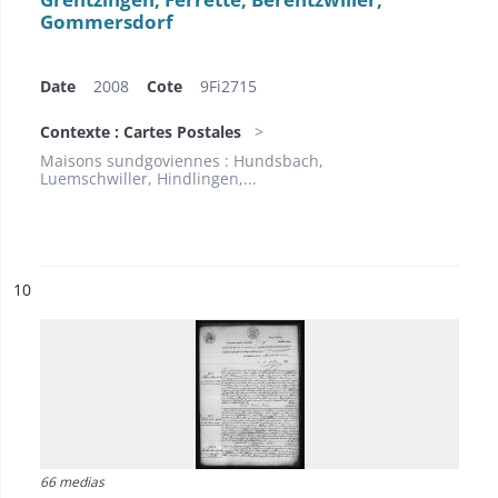
Gommersdorf
Date
2008
Cote
9Fi2715
Contexte : Cartes Postales
Maisons sundgoviennes : Hundsbach,
Luemschwiller, Hindlingen,...
ésultat n°
10
66 medias