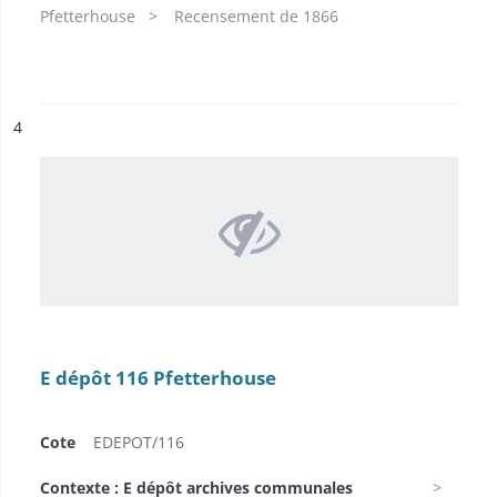
Pfetterhouse
Recensement de 1866
ésultat n°
4
E dépôt 116 Pfetterhouse
Cote
EDEPOT/116
Contexte : E dépôt archives communales