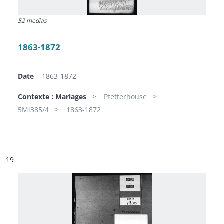
52 medias
1863-1872
Date
1863-1872
Contexte : Mariages
Pfetterhouse
5Mi385/4
1863-1872
ésultat n°
19