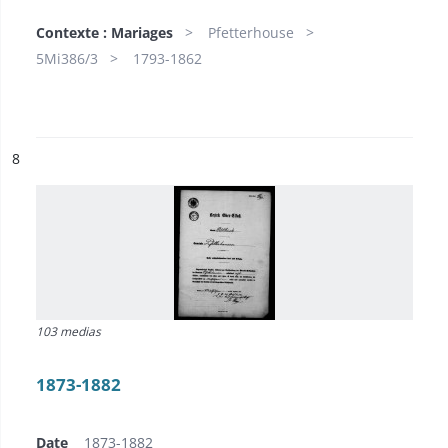
Contexte : Mariages
Pfetterhouse
5Mi386/3
1793-1862
ésultat n°
8
103 medias
1873-1882
Date
1873-1882