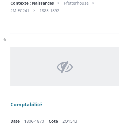
Contexte : Naissances
Pfetterhouse
2MiEC241
1883-1892
ésultat n°
6
Comptabilité
Date
1806-1870
Cote
2O1543