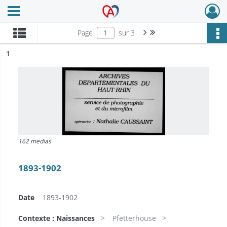
Ouvrir le menu déroulant
Archives Alsace - Colmar
Page suivante : 1/3
Dernière page
Page
sur 3
ésultat n°
1
162 medias
1893-1902
Date
1893-1902
Contexte : Naissances
Pfetterhouse