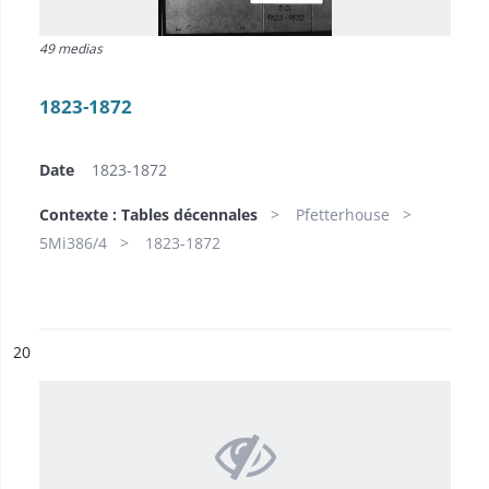
49 medias
1823-1872
Date
1823-1872
Contexte : Tables décennales
Pfetterhouse
5Mi386/4
1823-1872
ésultat n°
20