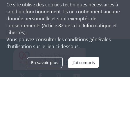
Ce site utilise des
cookies
techniques nécessaires à
son bon fonctionnement. Ils ne contiennent aucune
donnée personnelle et sont exemptés de
consentements (Article 82 de la loi Informatique et
Libertés).
Vous pouvez consulter les conditions générales
d’utilisation sur le lien ci-dessous.
En savoir plus
J'ai compris
Archives d'Alsace - Site de Colmar
Bâtiment M / Cité administrative
3, rue Fleischhauer
F-68026 COLMAR
(+33) 3 89 21 97 00