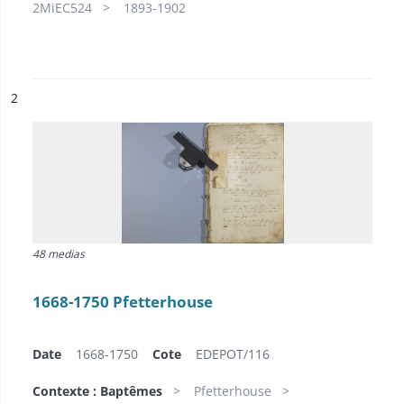
2MiEC524
1893-1902
ésultat n°
2
48 medias
1668-1750 Pfetterhouse
Date
1668-1750
Cote
EDEPOT/116
Contexte : Baptêmes
Pfetterhouse