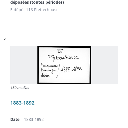
déposées (toutes périodes)
E dépôt 116 Pfetterhouse
ésultat n°
5
130 medias
1883-1892
Date
1883-1892