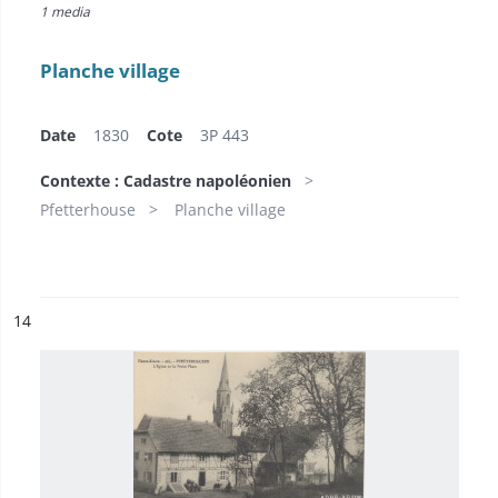
1 media
Planche village
Date
1830
Cote
3P 443
Contexte : Cadastre napoléonien
Pfetterhouse
Planche village
ésultat n°
14