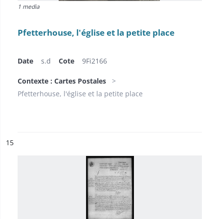
1 media
Pfetterhouse, l'église et la petite place
Date
s.d
Cote
9Fi2166
Contexte : Cartes Postales
Pfetterhouse, l'église et la petite place
ésultat n°
15