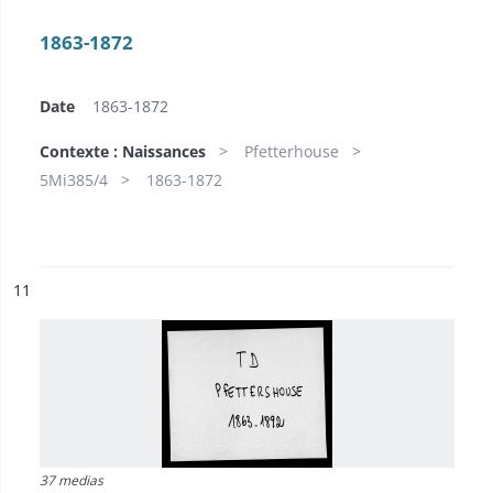
1863-1872
Date
1863-1872
Contexte : Naissances
Pfetterhouse
5Mi385/4
1863-1872
ésultat n°
11
37 medias