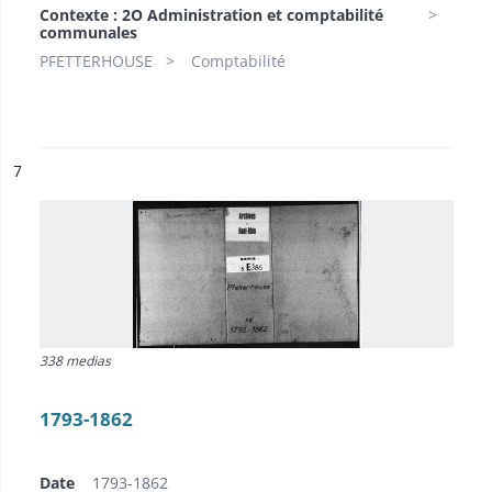
Contexte : 2O Administration et comptabilité
communales
PFETTERHOUSE
Comptabilité
ésultat n°
7
338 medias
1793-1862
Date
1793-1862